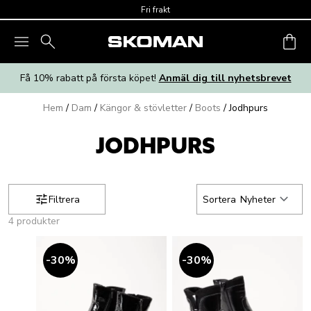
Skip to main content
Fri frakt
Få 10% rabatt på första köpet!
Anmäl dig till nyhetsbrevet
Hem
/
Dam
/
Kängor & stövletter
/
Boots
/
Jodhpurs
JODHPURS
Filtrera
Sortera
Nyheter
4 produkter
30
%
30
%