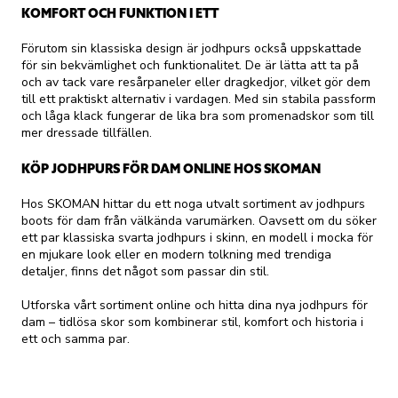
KOMFORT OCH FUNKTION I ETT
Förutom sin klassiska design är jodhpurs också uppskattade
för sin bekvämlighet och funktionalitet. De är lätta att ta på
och av tack vare resårpaneler eller dragkedjor, vilket gör dem
till ett praktiskt alternativ i vardagen. Med sin stabila passform
och låga klack fungerar de lika bra som promenadskor som till
mer dressade tillfällen.
KÖP JODHPURS FÖR DAM ONLINE HOS SKOMAN
Hos SKOMAN hittar du ett noga utvalt sortiment av jodhpurs
boots för dam från välkända varumärken. Oavsett om du söker
ett par klassiska svarta jodhpurs i skinn, en modell i mocka för
en mjukare look eller en modern tolkning med trendiga
detaljer, finns det något som passar din stil.
Utforska vårt sortiment online och hitta dina nya jodhpurs för
dam – tidlösa skor som kombinerar stil, komfort och historia i
ett och samma par.