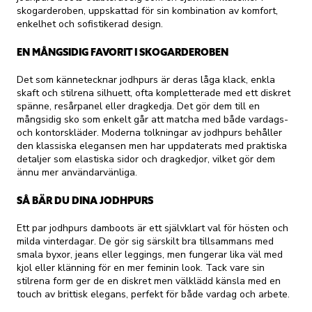
skogarderoben, uppskattad för sin kombination av komfort,
enkelhet och sofistikerad design.
EN MÅNGSIDIG FAVORIT I SKOGARDEROBEN
Det som kännetecknar jodhpurs är deras låga klack, enkla
skaft och stilrena silhuett, ofta kompletterade med ett diskret
spänne, resårpanel eller dragkedja. Det gör dem till en
mångsidig sko som enkelt går att matcha med både vardags-
och kontorskläder. Moderna tolkningar av jodhpurs behåller
den klassiska elegansen men har uppdaterats med praktiska
detaljer som elastiska sidor och dragkedjor, vilket gör dem
ännu mer användarvänliga.
SÅ BÄR DU DINA JODHPURS
Ett par jodhpurs damboots är ett självklart val för hösten och
milda vinterdagar. De gör sig särskilt bra tillsammans med
smala byxor, jeans eller leggings, men fungerar lika väl med
kjol eller klänning för en mer feminin look. Tack vare sin
stilrena form ger de en diskret men välklädd känsla med en
touch av brittisk elegans, perfekt för både vardag och arbete.