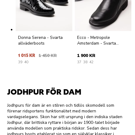
Donna Serena - Svarta
Ecco - Metropole
allväderboots
Amsterdam - Svarta
jodphurs i skinn
1 015 KR
1 450 KR
1 900 KR
39
40
37
38
42
JODHPUR FÖR DAM
Jodhpurs för dam är en stilren och tidlös skomodell som
förenar ridsportens funktionalitet med modern
vardagselegans. Skon har sitt ursprung i den indiska staden
Jodhpur, där brittiska ryttare i början av 1900-talet började
använda modellen som praktiska ridskor. Sedan dess har
jodhpurs boots etablerat sig som en självklar klassiker i