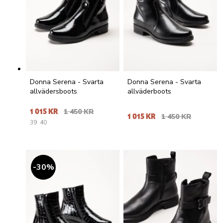
Donna Serena - Svarta
Donna Serena - Svarta
allvädersboots
allväderboots
1 015 KR
1 450 KR
1 015 KR
1 450 KR
39
40
30
%