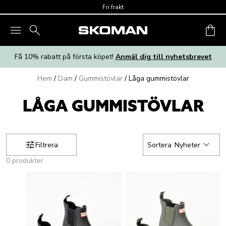
Skip to main content
Fri frakt
Få 10% rabatt på första köpet!
Anmäl dig till nyhetsbrevet
Hem
/
Dam
/
Gummistövlar
/
Låga gummistövlar
LÅGA GUMMISTÖVLAR
Filtrera
Sortera
Nyheter
0 produkter