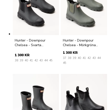
Hunter - Downpour
Hunter - Downpour
Chelsea - Svarta
Chelsea - Mörkgröna
gummistövlar
gummistövlar
1 300 KR
1 300 KR
37
38
39
40
41
42
43
44
38
39
40
41
42
43
44
45
45