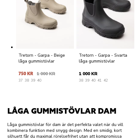
Tretorn - Garpa - Beige
Tretorn - Garpa - Svarta
låga gummistövlar
låga gummistövlar
750 KR
1 000 KR
1 000 KR
37
38
39
40
38
39
40
41
42
LÅGA GUMMISTÖVLAR DAM
Låga gummistövlar för dam är det perfekta valet när du vill
kombinera funktion med snygg design. Med en smidig, kort
silhuett får du maximal rörelsefrihet utan att kompromissa