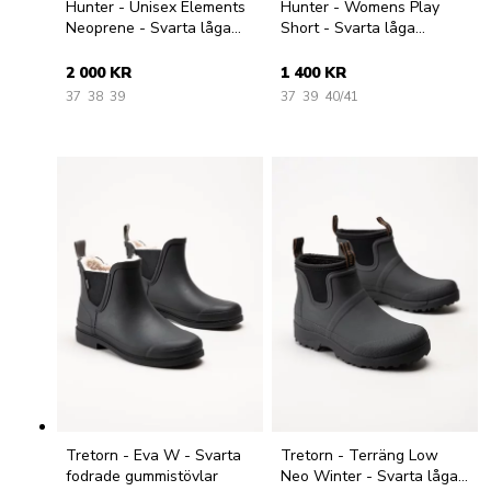
Hunter - Unisex Elements
Hunter - Womens Play
Neoprene - Svarta låga
Short - Svarta låga
gummistövlar
gummistövlar
2 000 KR
1 400 KR
37
38
39
37
39
40/41
Tretorn - Eva W - Svarta
Tretorn - Terräng Low
fodrade gummistövlar
Neo Winter - Svarta låga