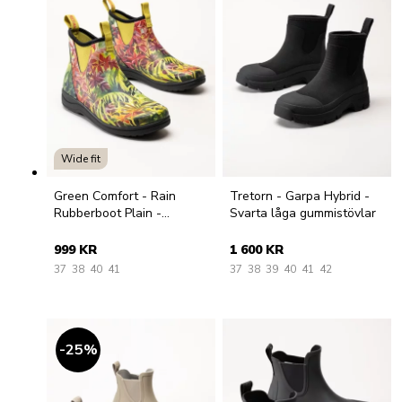
Wide fit
Green Comfort - Rain
Tretorn - Garpa Hybrid -
Rubberboot Plain -
Svarta låga gummistövlar
Multifärgade låga
gummistövlar
999 KR
1 600 KR
37
38
40
41
37
38
39
40
41
42
25
%