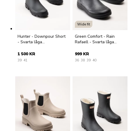
Wide fit
Hunter - Downpour Short
Green Comfort - Rain
- Svarta låga
Rafaell - Svarta låga
gummistövlar
gummistövlar
1 500 KR
999 KR
39
41
36
38
39
40