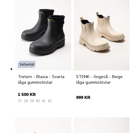
Vattentät
Tretorn - Blasia - Svarta
STENK - Ängeså - Beige
låga gummistövlar
låga gummistövlar
1 500 KR
999 KR
37
38
39
40
41
42