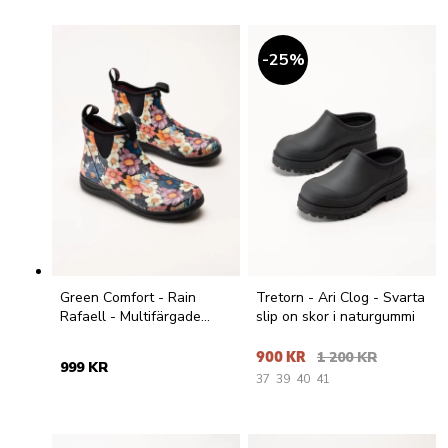
25
%
Green Comfort - Rain
Tretorn - Ari Clog - Svarta
Rafaell - Multifärgade
slip on skor i naturgummi
låga gummistövlar
900 KR
1 200 KR
999 KR
37
39
40
41