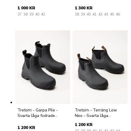
fodrade gummistövlar
1 000 KR
1 300 KR
37
38
39
40
42
38
39
40
41
42
43
45
46
Tretorn - Garpa Pile -
Tretorn - Terräng Low
Svarta låga fodrade
Neo - Svarta låga
gummistövlar
gummistövlar
1 200 KR
1 200 KR
37
38
39
40
41
42
43
44