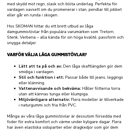
med skydd mot regn, slask och blöta underlag. Perfekta för
vardagen oavsett om du promenerar i stan, pendlar till jobbet
eller går en runda i skogen.
Hos SKOMAN hittar du ett brett utbud av låga
damgummistövlar från populära varumärken som Tretorn,
Stenk, Verbena – alla kända för sin höga kvalité, passform och
snygga detaljer.
VARFÖR VÄLJA LÅGA GUMMISTÖVLAR?
Lätt att ta på och av:
Den låga skaftlängden gör dem
smidiga i vardagen.
Stil och funktion i ett:
Passar både till jeans, leggings
eller klänning.
Vattenavvisande och bekväma:
Håller fötterna torra
utan att kännas tunga eller klumpiga.
Miljövänligare alternativ:
Flera modeller är tillverkade
i naturgummi och fria från PVC.
Många av våra låga gummistövlar är dessutom försedda med
foder för extra komfort och värme under kyligare dagar. Flera
har även elastiska sidopartier eller dragkedjor som gör dem