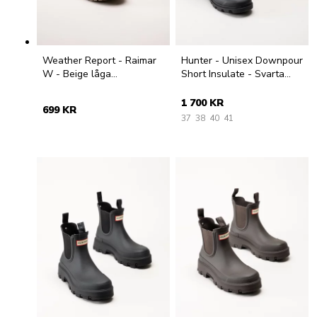
Weather Report - Raimar
Hunter - Unisex Downpour
W - Beige låga
Short Insulate - Svarta
gummistövlar
låga fodrade gummistövlar
1 700 KR
699 KR
37
38
40
41