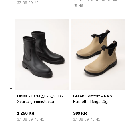
37
38
39
40
45
46
Unisa - Farley_F25_STB -
Green Comfort - Rain
Svarta gummistövlar
Rafaell - Beiga låga
gummistövlar
1 250 KR
999 KR
37
38
39
40
41
37
38
39
40
41