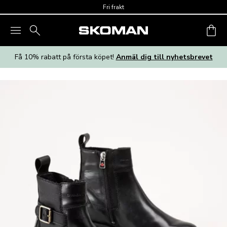
Skip to main content
Fri frakt
Få 10% rabatt på första köpet!
Anmäl dig till nyhetsbrevet