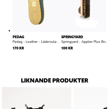
PEDAG
SPRINGYARD
Pedag - Leather - Lädersula med aktivt kol
Springyard - Applier Plus Brush - skoborste
170 KR
100 KR
LIKNANDE PRODUKTER