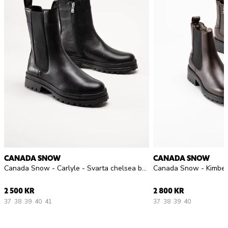
CANADA SNOW
CANADA SNOW
Canada Snow - Carlyle - Svarta chelsea boots med utfällbara broddar
2 500 KR
2 800 KR
37
38
39
40
41
37
38
39
40