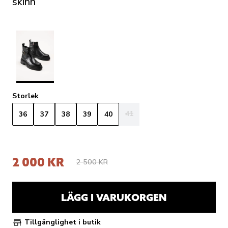
skinn
Storlek
41
36
37
38
39
40
2 000 KR
2 500 KR
LÄGG I VARUKORGEN
Tillgänglighet i butik