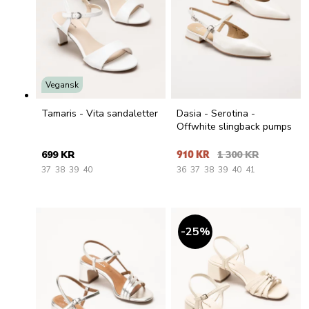
Vegansk
Tamaris - Vita sandaletter
Dasia - Serotina -
Offwhite slingback pumps
699 KR
910 KR
1 300 KR
37
38
39
40
36
37
38
39
40
41
25
%