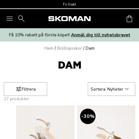
Skip to main content
Fri frakt
Få 10% rabatt på första köpet!
Anmäl dig till nyhetsbrevet
Hem
/
Bröllopsskor
/
Dam
DAM
Filtrera
Sortera
Nyheter
27 produkter
30
%