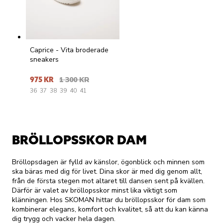
Caprice - Vita broderade
sneakers
975 KR
1 300 KR
36
37
38
39
40
41
BRÖLLOPSSKOR DAM
Bröllopsdagen är fylld av känslor, ögonblick och minnen som
ska bäras med dig för livet. Dina skor är med dig genom allt,
från de första stegen mot altaret till dansen sent på kvällen.
Därför är valet av bröllopsskor minst lika viktigt som
klänningen. Hos SKOMAN hittar du bröllopsskor för dam som
kombinerar elegans, komfort och kvalitet, så att du kan känna
dig trygg och vacker hela dagen.