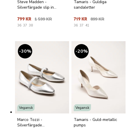
Steve Madden -
Tamaris - Guldiga
Silverfärgade slip in
sandaletter
sandaletter
799 KR
1 599 KR
719 KR
899 KR
36
37
38
36
37
41
30
%
20
%
Vegansk
Vegansk
Marco Tozzi -
Tamaris - Guld-metallic
Silverfärgade
pumps