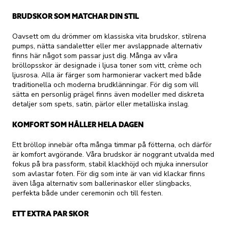
BRUDSKOR SOM MATCHAR DIN STIL
Oavsett om du drömmer om klassiska vita brudskor, stilrena
pumps, nätta sandaletter eller mer avslappnade alternativ
finns här något som passar just dig. Många av våra
bröllopsskor är designade i ljusa toner som vitt, crème och
ljusrosa. Alla är färger som harmonierar vackert med både
traditionella och moderna brudklänningar. För dig som vill
sätta en personlig prägel finns även modeller med diskreta
detaljer som spets, satin, pärlor eller metalliska inslag.
KOMFORT SOM HÅLLER HELA DAGEN
Ett bröllop innebär ofta många timmar på fötterna, och därför
är komfort avgörande. Våra brudskor är noggrant utvalda med
fokus på bra passform, stabil klackhöjd och mjuka innersulor
som avlastar foten. För dig som inte är van vid klackar finns
även låga alternativ som ballerinaskor eller slingbacks,
perfekta både under ceremonin och till festen.
ETT EXTRA PAR SKOR