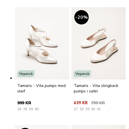
20
%
Vegansk
Vegansk
Tamaris - Vita pumps med
Tamaris - Vita slingback
sleif
pumps i satin
999 KR
639 KR
799 KR
36
38
39
40
37
38
39
40
41