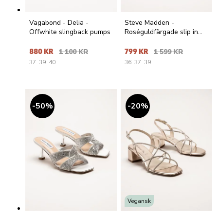
Vagabond - Delia -
Steve Madden -
Offwhite slingback pumps
Roséguldfärgade slip in
sandaletter
880 KR
1 100 KR
799 KR
1 599 KR
37
39
40
36
37
39
50
%
20
%
Vegansk