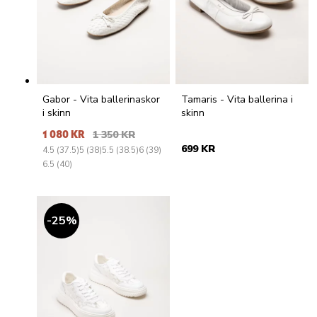
Gabor - Vita ballerinaskor
Tamaris - Vita ballerina i
i skinn
skinn
1 080 KR
1 350 KR
699 KR
4.5 (37.5)
5 (38)
5.5 (38.5)
6 (39)
6.5 (40)
25
%