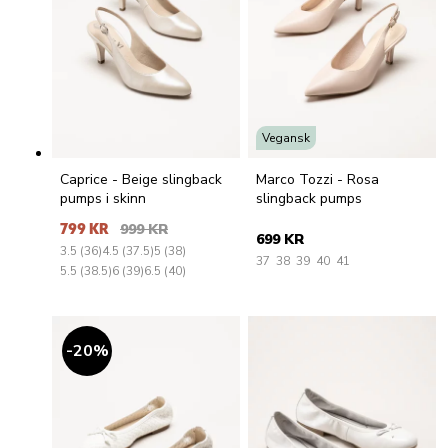
Vegansk
Caprice - Beige slingback
Marco Tozzi - Rosa
pumps i skinn
slingback pumps
799 KR
999 KR
699 KR
3.5 (36)
4.5 (37.5)
5 (38)
37
38
39
40
41
5.5 (38.5)
6 (39)
6.5 (40)
20
%