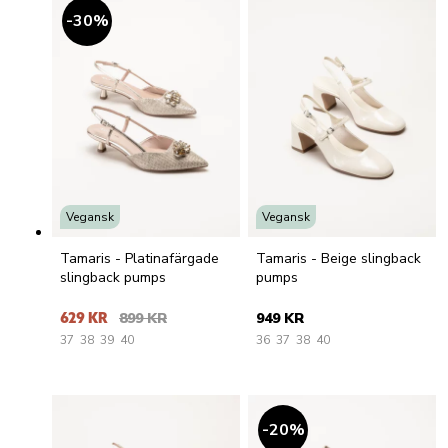
30
%
Vegansk
Vegansk
Tamaris - Platinafärgade
Tamaris - Beige slingback
slingback pumps
pumps
629 KR
899 KR
949 KR
37
38
39
40
36
37
38
40
20
%