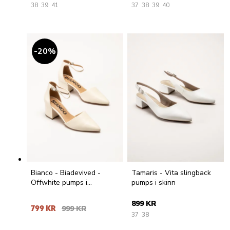
38
39
41
37
38
39
40
20
%
Bianco - Biadevived -
Tamaris - Vita slingback
Offwhite pumps i
pumps i skinn
skinnimitation
899 KR
799 KR
999 KR
37
38