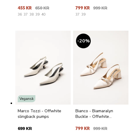
ballerinaskor
455 KR
650 KR
799 KR
999 KR
36
37
38
39
40
37
39
20
%
Vegansk
Marco Tozzi - Offwhite
Bianco - Biamaralyn
slingback pumps
Buckle - Offwhite
slingback pumps i satin
699 KR
799 KR
999 KR