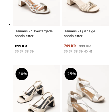
Tamaris - Silverfärgade
Tamaris - Ljusbeige
sandaletter
sandaletter
899 KR
749 KR
999 KR
36
37
38
39
36
37
38
39
40
41
30
%
25
%