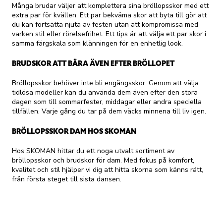
Många brudar väljer att komplettera sina bröllopsskor med ett
extra par för kvällen. Ett par bekväma skor att byta till gör att
du kan fortsätta njuta av festen utan att kompromissa med
varken stil eller rörelsefrihet. Ett tips är att välja ett par skor i
samma färgskala som klänningen för en enhetlig look.
BRUDSKOR ATT BÄRA ÄVEN EFTER BRÖLLOPET
Bröllopsskor behöver inte bli engångsskor. Genom att välja
tidlösa modeller kan du använda dem även efter den stora
dagen som till sommarfester, middagar eller andra speciella
tillfällen. Varje gång du tar på dem väcks minnena till liv igen.
BRÖLLOPSSKOR DAM HOS SKOMAN
Hos SKOMAN hittar du ett noga utvalt sortiment av
bröllopsskor och brudskor för dam. Med fokus på komfort,
kvalitet och stil hjälper vi dig att hitta skorna som känns rätt,
från första steget till sista dansen.