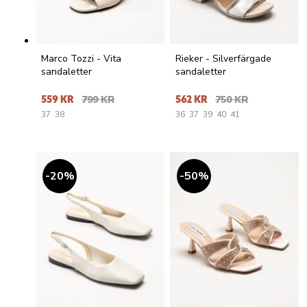
Marco Tozzi - Vita
Rieker - Silverfärgade
sandaletter
sandaletter
559 KR
799 KR
562 KR
750 KR
37
38
36
37
39
40
41
20
%
50
%