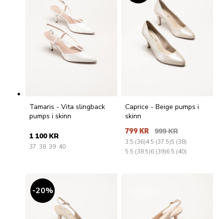
Tamaris - Vita slingback
Caprice - Beige pumps i
pumps i skinn
skinn
799 KR
999 KR
1 100 KR
3.5 (36)
4.5 (37.5)
5 (38)
37
38
39
40
5.5 (38.5)
6 (39)
6.5 (40)
20
%