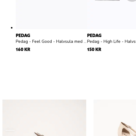
PEDAG
PEDAG
Pedag - Feel Good - Halvsula med pelotte silikon
Pedag - High Life - Halvsu
160 KR
150 KR