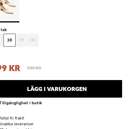
rlek
39
40
38
99 KR
999 KR
LÄGG I VARUKORGEN
Tillgänglighet i butik
Alltid fri frakt!
Snabba leveranser