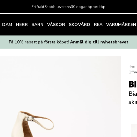
Fri frakt
Snabb leverans
30 dagar öppet köp
DAM
HERR
BARN
VÄSKOR
SKOVÅRD
REA
VARUMÄRKEN
Få 10% rabatt på första köpet!
Anmäl dig till nyhetsbrevet
Hem
Offw
B
Bia
ski