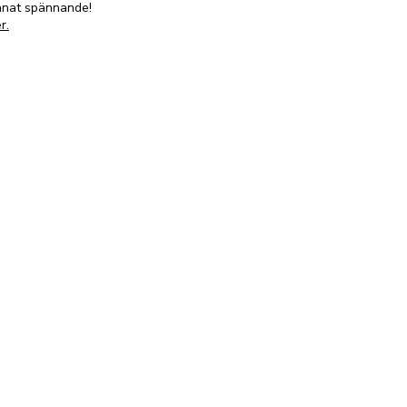
annat spännande!
r.