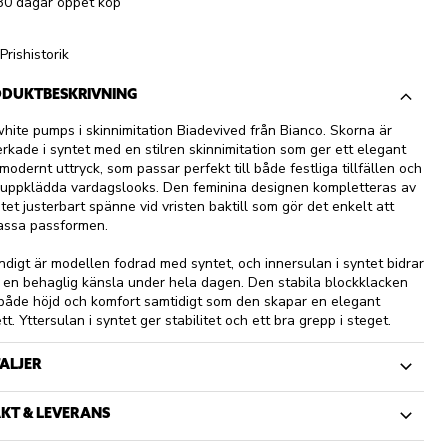
30 dagar öppet köp
Prishistorik
DUKTBESKRIVNING
hite pumps i skinnimitation Biadevived från Bianco. Skorna är
verkade i syntet med en stilren skinnimitation som ger ett elegant
modernt uttryck, som passar perfekt till både festliga tillfällen och
uppklädda vardagslooks. Den feminina designen kompletteras av
litet justerbart spänne vid vristen baktill som gör det enkelt att
assa passformen.
ndigt är modellen fodrad med syntet, och innersulan i syntet bidrar
en behaglig känsla under hela dagen. Den stabila blockklacken
både höjd och komfort samtidigt som den skapar en elegant
ett. Yttersulan i syntet ger stabilitet och ett bra grepp i steget.
ALJER
KT & LEVERANS