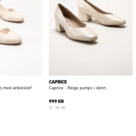
CAPRICE
s med ankelsleif
Caprice - Beige pumps i skinn
999 KR
37
38
40