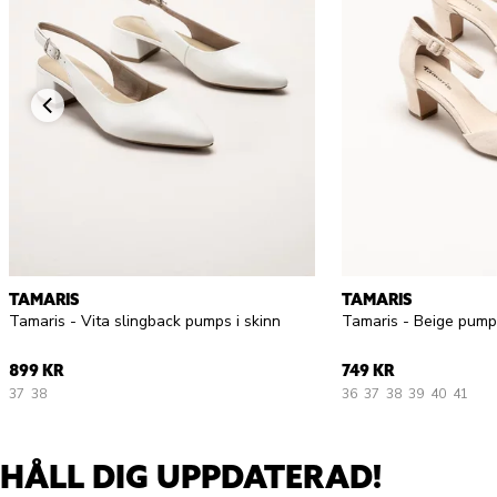
TAMARIS
TAMARIS
Tamaris - Vita slingback pumps i skinn
Tamaris - Beige pump
899 KR
749 KR
37
38
36
37
38
39
40
41
HÅLL DIG UPPDATERAD!