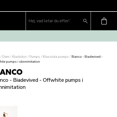
/
Dam
/
Klackskor
/
Pumps
/
Klassiska pumps
/
Bianco - Biadevived -
hite pumps i skinnimitation
IANCO
nco - Biadevived - Offwhite pumps i
nnimitation