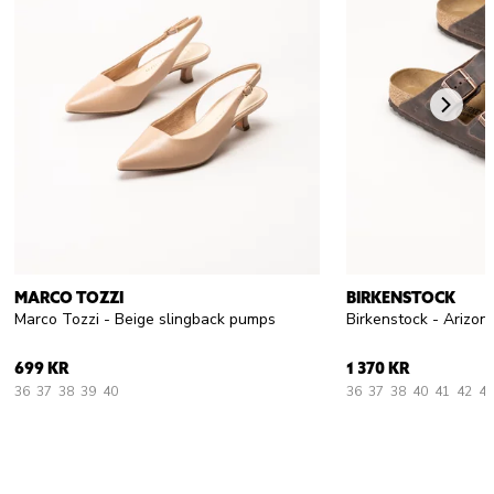
MARCO TOZZI
BIRKENSTOCK
Marco Tozzi - Beige slingback pumps
699 KR
1 370 KR
36
37
38
39
40
36
37
38
40
41
42
43