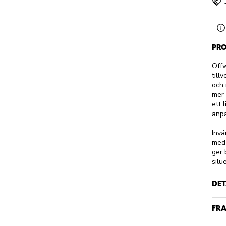
PRO
Offw
till
och 
mer 
ett 
anp
Invä
med 
ger 
silu
DET
FRA