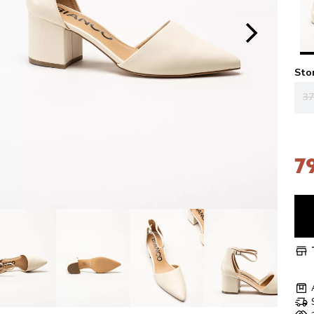
Sto
37
7