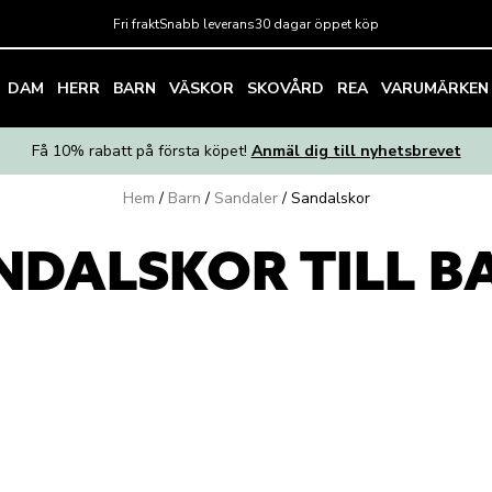
Fri frakt
Snabb leverans
30 dagar öppet köp
DAM
HERR
BARN
VÄSKOR
SKOVÅRD
REA
VARUMÄRKEN
Få 10% rabatt på första köpet!
Anmäl dig till nyhetsbrevet
Hem
/
Barn
/
Sandaler
/
Sandalskor
NDALSKOR TILL B