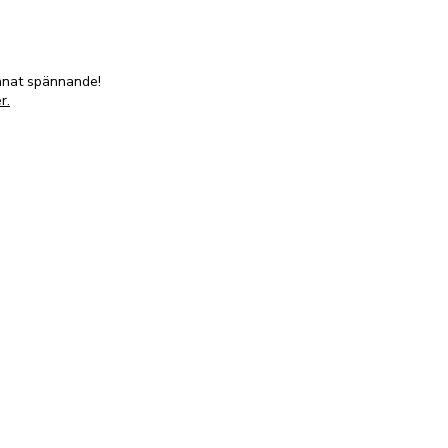
annat spännande!
r.