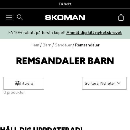
Skip to main content
Fri frakt
Få 10% rabatt på första köpet!
Anmäl dig till nyhetsbrevet
Hem
/
Barn
/
Sandaler
/
Remsandaler
REMSANDALER BARN
Filtrera
Sortera
Nyheter
0 produkter
HÅLL DIG UPPDATERAD!