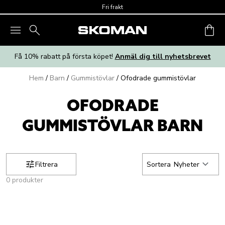
Skip to main content
Fri frakt
Få 10% rabatt på första köpet!
Anmäl dig till nyhetsbrevet
Hem
/
Barn
/
Gummistövlar
/
Ofodrade gummistövlar
OFODRADE
GUMMISTÖVLAR BARN
Filtrera
Sortera
Nyheter
0 produkter