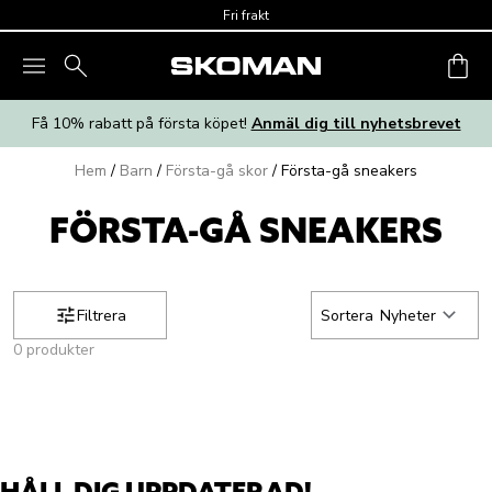
Skip to main content
Fri frakt
Få 10% rabatt på första köpet!
Anmäl dig till nyhetsbrevet
Hem
/
Barn
/
Första-gå skor
/
Första-gå sneakers
FÖRSTA-GÅ SNEAKERS
Filtrera
Sortera
Nyheter
0 produkter
HÅLL DIG UPPDATERAD!