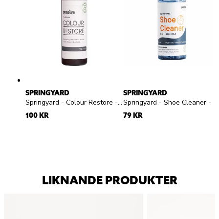
SPRINGYARD
SPRINGYARD
Springyard - Colour Restore - Färglös flytande skokräm för mocka och nubuck
Springyard - Shoe Cleaner - Rengöringsgel
100 KR
79 KR
LIKNANDE PRODUKTER