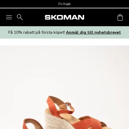
Skip to main content
Fri frakt
Få 10% rabatt på första köpet!
Anmäl dig till nyhetsbrevet