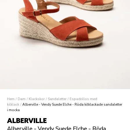
Hem
/
Dam
/
Klackskor
/
Sandaletter
/
Espadrillos med
kilklack
/
Alberville - Vendy Suede Elche - Röda kilklackade sandaletter
i mocka
ALBERVILLE
Alberville - Vendy Suede Elche - Röda