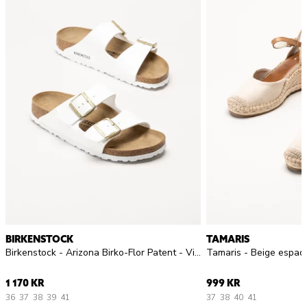
BIRKENSTOCK
TAMARIS
Birkenstock - Arizona Birko-Flor Patent - Vita slip in sandaler i lack
Tamaris - Beige espadr
1 170 KR
999 KR
36
37
38
39
41
37
38
40
41