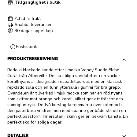
Tillgänglighet i butik
Alltid fri frakt!
Snabba leveranser
30 dagar öppet köp
Prishistorik
PRODUKTBESKRIVNING
Röda kilklackade sandaletter i mocka Vendy Suede Elche
Coral från Alberville. Dessa stiliga sandaletter i en vacker
korallnyans är designade i espadrillos-stil, med en klassisk
repklädd sula och en tunn yttersula i gummi för bra grepp.
Ovandelen är tillverkad i mjuk mocka som har en röd nyans
som skiftar mot orange och korall, vilket ger ett fräscht och
somrigt intryck. De två korslagda remmarna över foten och
den justerbara vristremmen med spänne ger både stil och en
perfekt passform. Innersulan i skinn ger en bekväm känsla. En
perfekt sko för soliga dagar!
DETALJER