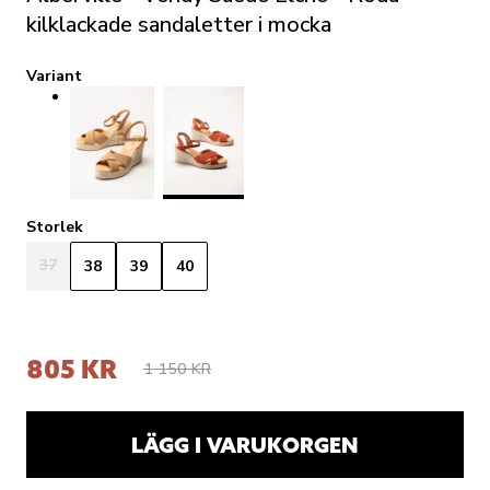
kilklackade sandaletter i mocka
Variant
Storlek
37
38
39
40
805 KR
1 150 KR
LÄGG I VARUKORGEN