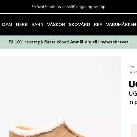
Fri frakt
Snabb leverans
30 dagar öppet köp
DAM
HERR
BARN
VÄSKOR
SKOVÅRD
REA
VARUMÄRKEN
Få 10% rabatt på första köpet!
Anmäl dig till nyhetsbrevet
Hem
Ljusb
U
UG
in 