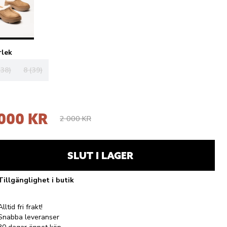
rlek
(38)
8 (39)
 000 KR
2 000 KR
SLUT I LAGER
Tillgänglighet i butik
Alltid fri frakt!
Snabba leveranser