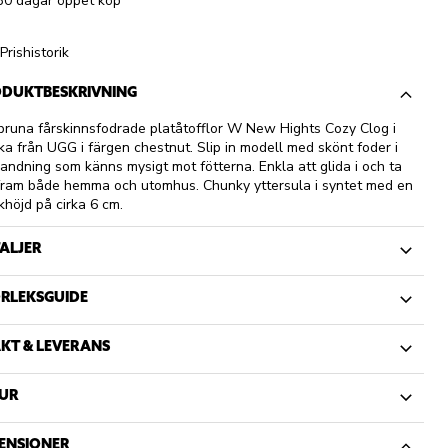
30 dagar öppet köp
Prishistorik
DUKTBESKRIVNING
bruna fårskinnsfodrade platåtofflor W New Hights Cozy Clog i
a från UGG i färgen chestnut. Slip in modell med skönt foder i
landning som känns mysigt mot fötterna. Enkla att glida i och ta
fram både hemma och utomhus. Chunky yttersula i syntet med en
khöjd på cirka 6 cm.
ALJER
RLEKSGUIDE
KT & LEVERANS
UR
ENSIONER