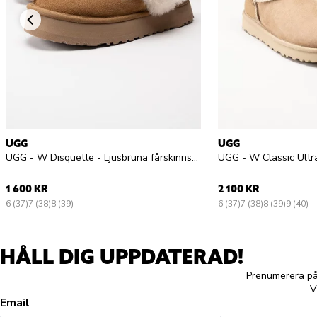
UGG
UGG
UGG - W Disquette - Ljusbruna fårskinnsfodrade tofflor i mocka
1 600 KR
2 100 KR
6 (37)
7 (38)
8 (39)
6 (37)
7 (38)
8 (39)
9 (40)
HÅLL DIG UPPDATERAD!
Prenumerera på 
V
Email