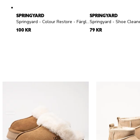
SPRINGYARD
SPRINGYARD
Springyard - Colour Restore - Färglös flytande skokräm för mocka och nubuck
100 KR
79 KR