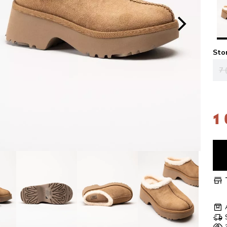
Sto
7 
1