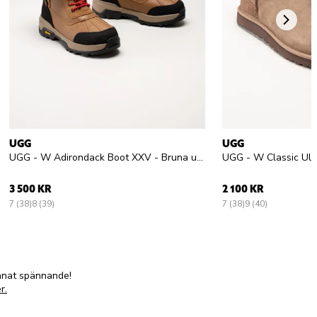
UGG
UGG
UGG - W Adirondack Boot XXV - Bruna ullfodrade vinterkängor
3 500 KR
2 100 KR
7 (38)
8 (39)
7 (38)
9 (40)
annat spännande!
r.