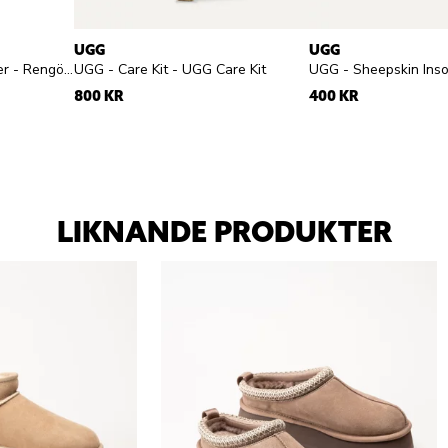
UGG
UGG
Springyard - Shoe Cleaner - Rengöringsgel
UGG - Care Kit - UGG Care Kit
800 KR
400 KR
LIKNANDE PRODUKTER