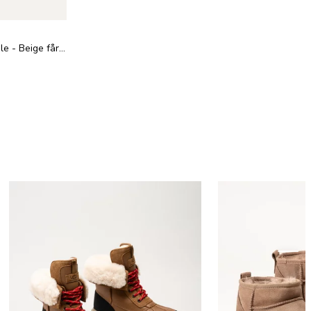
UGG - Sheepskin Insole - Beige fårskinnsulor