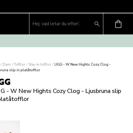
/
Dam
/
Tofflor
/
Slip-in tofflor
/
UGG - W New Hights Cozy Clog -
runa slip in platåtofflor
GG
G - W New Hights Cozy Clog - Ljusbruna slip
platåtofflor