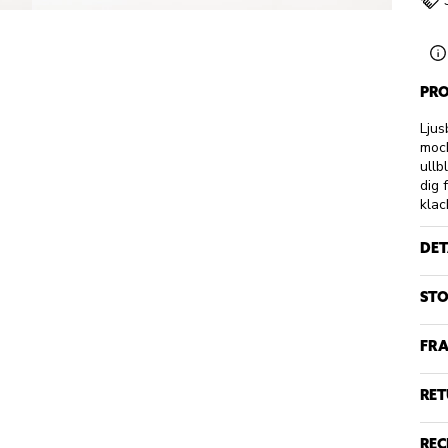
PRO
Ljus
mock
ullb
dig 
klac
DET
STO
FRA
RET
REC