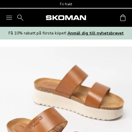
Skip to main content
Fri frakt
Få 10% rabatt på första köpet!
Anmäl dig till nyhetsbrevet