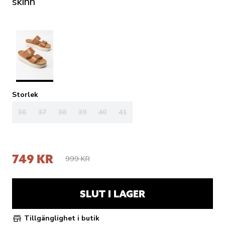
skinn
Storlek
36
37
38
39
40
41
749 KR
999 KR
SLUT I LAGER
Tillgänglighet i butik