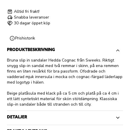
Alltid fri frakt!
Snabba leveranser
30 dagar öppet köp
Prishistorik
PRODUKTBESKRIVNING
Bruna slip in sandaler Hedda Cognac från Sweeks. Riktigt
snygg slip-in sandal med två remmar i skinn, på ena remmen
finns en liten resårkil för bra passform. Ofodrade och
vadderad mjuk innersula i mocka och cognac-färgad läderlapp
med logotyp i hälen.
Beige platåsula med klack på ca 5 cm och platå på ca 4 cm i
ett lätt syntetiskt material för skön stötdämpning. Klassiska
slip-in sandaler både till stranden och till city.
DETALJER