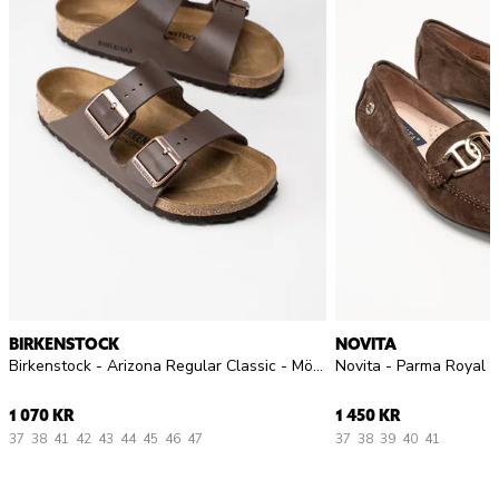
BIRKENSTOCK
NOVITA
Birkenstock - Arizona Regular Classic - Mörkbruna slip in sandaler
1 070 KR
1 450 KR
37
38
41
42
43
44
45
46
47
37
38
39
40
41