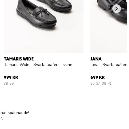
TAMARIS WIDE
JANA
Tamaris Wide - Svarta loafers i skinn
Jana - Svarta balleri
999 KR
699 KR
38
39
36
37
38
41
annat spännande!
r.