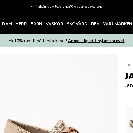
Fri frakt
Snabb leverans
30 dagar öppet köp
DAM
HERR
BARN
VÄSKOR
SKOVÅRD
REA
VARUMÄRKEN
Få 10% rabatt på första köpet!
Anmäl dig till nyhetsbrevet
Hem
J
Jan