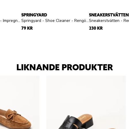
SPRINGYARD
SNEAKERSTVÄTTEN
Springyard - Eco Proofer - Impregneringsspray
Springyard - Shoe Cleaner - Rengöringsgel
79 KR
230 KR
LIKNANDE PRODUKTER