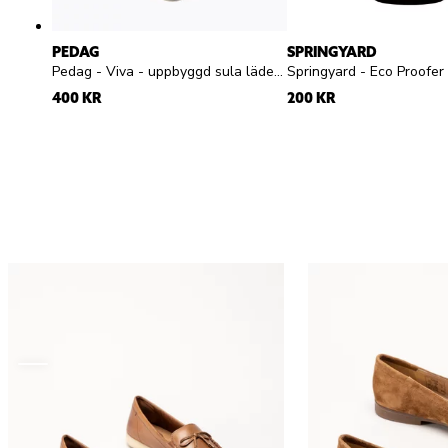
PEDAG
SPRINGYARD
Pedag - Viva - uppbyggd sula läder dam herr
400 KR
200 KR