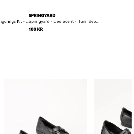
SPRINGYARD
Sneakerstvätten - Rengörings Kit - Rengöringskit skumtvätt och borste
Springyard - Deo Scent - Tunn deosula
100 KR