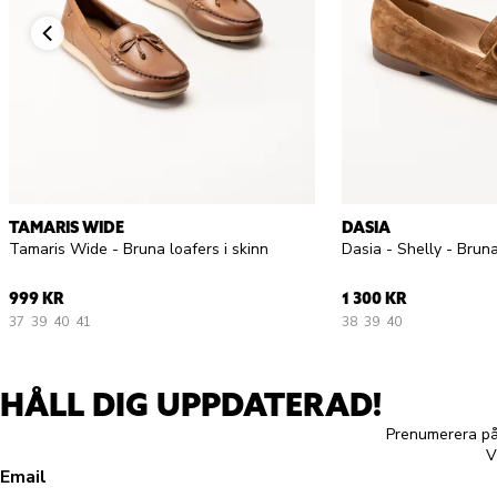
TAMARIS WIDE
DASIA
Tamaris Wide - Bruna loafers i skinn
Dasia - Shelly - Brun
999 KR
1 300 KR
37
39
40
41
38
39
40
HÅLL DIG UPPDATERAD!
Prenumerera på 
V
Email