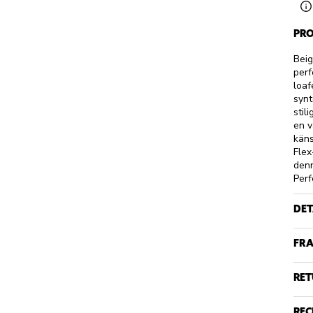
PRO
Beig
perf
loaf
synt
stil
en v
käns
Flex
denn
Perf
DET
FRA
RET
REC