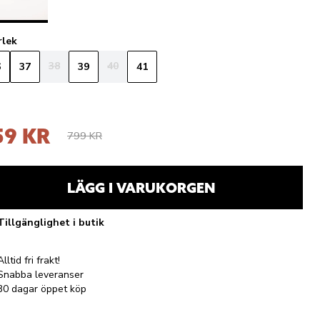
rlek
38
40
6
37
39
41
59 KR
799 KR
LÄGG I VARUKORGEN
Tillgänglighet i butik
Alltid fri frakt!
Snabba leveranser
30 dagar öppet köp