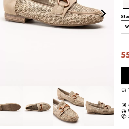
Sto
3
5