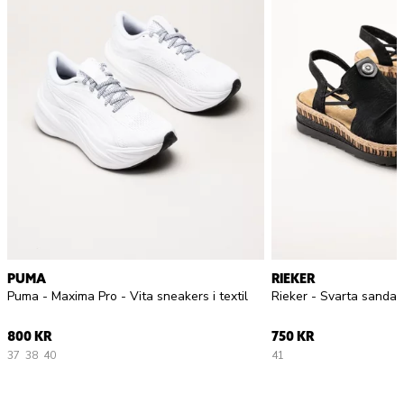
PUMA
RIEKER
Puma - Maxima Pro - Vita sneakers i textil
Rieker - Svarta sandal
800 KR
750 KR
37
38
40
41