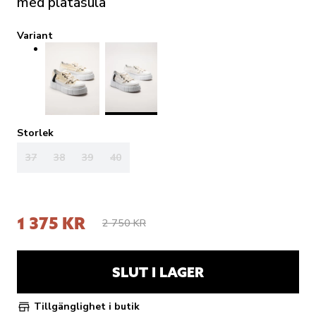
med platåsula
Variant
Storlek
37
38
39
40
1 375 KR
2 750 KR
SLUT I LAGER
Tillgänglighet i butik