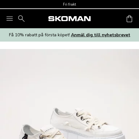
Skip to main content
Fri frakt
Få 10% rabatt på första köpet!
Anmäl dig till nyhetsbrevet