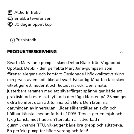
Alltid fri frakt!
Snabba leveranser
30 dagar öppet köp
Prishistorik
PRODUKTBESKRIVNING
Svarta Mary Jane pumps i skinn Debbi Black från Vagabond.
Upptäck Debbi - den perfekta Mary Jane-pumpsen som
förenar elegans och komfort. Designade i högkvalitativt skinn
och pryds av en sofistikerad svart fyrkantig tåhätta i lackskinn,
vilket ger ett modernt och tidlöst intryck. Den smala,
justerbara remmen med ett silverfärgat spänne ger både ett
praktiskt och estetiskt lyft, och den låga klacken på 25 mm ger
extra komfort utan att tumma på stilen. Den kromfria
garvningen av innersulan i läder säkerställer en skön och
hållbar känsla, medan fodret i 100% Tencel ger en mjuk och
lyxig känsla mot huden. Yttersulan är tillverkad i
gummiliknande TPU, vilket ger både bra grepp och slitstyrka.
En perfekt pump för både vardag och fest!