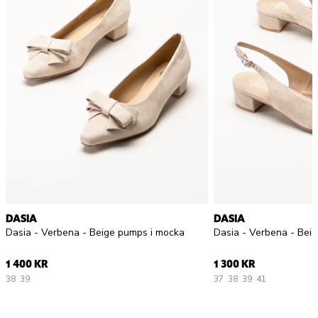
DASIA
DASIA
Dasia - Verbena - Beige pumps i mocka
1 400 KR
1 300 KR
38
39
37
38
39
41