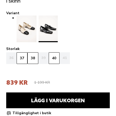
i skinn
Variant
Storlek
36
39
41
37
38
40
839 KR
1 199 KR
LÄGG I VARUKORGEN
Tillgänglighet i butik