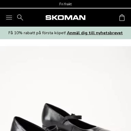
Skip to main content
Fri frakt
Få 10% rabatt på första köpet!
Anmäl dig till nyhetsbrevet