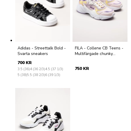
Adidas - Streettalk Bold -
FILA - Collene CB Teens -
Svarta sneakers
Multifärgade chunky
sneakers
700 KR
750 KR
3.5 (36)
4 (36 2/3)
4.5 (37 1/3)
5 (38)
5.5 (38 2/3)
6 (39 1/3)