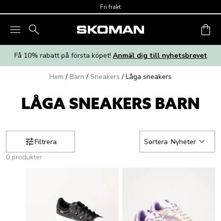
Skip to main content
Fri frakt
Få 10% rabatt på första köpet!
Anmäl dig till nyhetsbrevet
Hem
/
Barn
/
Sneakers
/
Låga sneakers
LÅGA SNEAKERS BARN
Filtrera
Sortera
Nyheter
0 produkter