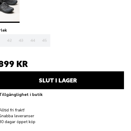
rlek
42
43
44
45
 899 KR
SLUT I LAGER
Tillgänglighet i butik
Alltid fri frakt!
Snabba leveranser
30 dagar öppet köp