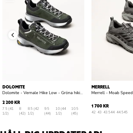
DOLOMITE
MERRELL
Dolomite - Vernale Hike Low - Gröna hikingskor med GoreTex
2 200 KR
1 700 KR
7.5 (41
8
8.5 (42
9.5
10 (44
10.5
42
43
43.5
44
44.5
45
1/2)
(42)
1/2)
(44)
1/2)
(45)