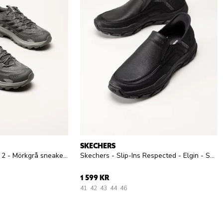
SKECHERS
Merrell - Moab Speed 2 - Mörkgrå sneakers i mesh
Skechers - Slip-Ins Respected - Elgin - Svarta slip-Ins promenadskor i skinn
1 599 KR
41
42
43
44
46