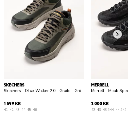
SKECHERS
MERRELL
Skechers - DLux Walker 2.0 - Grailo - Gröna vattentäta promenadskor
1 599 KR
2 000 KR
41
42
43
44
45
46
42
43
43.5
44
44.5
45