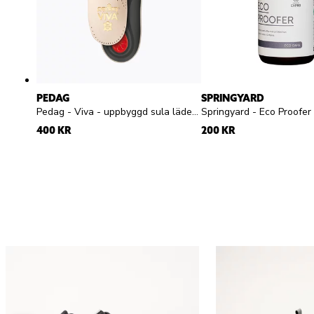
PEDAG
SPRINGYARD
Pedag - Viva - uppbyggd sula läder dam herr
400 KR
200 KR