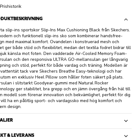
Prishistorik
DUKTBESKRIVNING
ta slip-ins sportskor Slip-Ins Max Cushioning Black från Skechers.
odern och funktionell slip-ins sko som kombinerar handsfree-
gn med maximal komfort. Ovandelen i konstruerad mesh och
et ger både stöd och flexibilitet, medan det textila fodret bidrar till
juk känsla mot foten. Den vadderade Air-Cooled Memory Foam-
rsulan och den responsiva ULTRA GO-mellansulan ger långvarig
ning och stöd, perfekt för både vardag och träning. Modellen är
 vattentät tack vare Skechers Breathe Easy-teknologi och har
utom en exklusiv Heel Pillow som håller foten säkert på plats.
rsulan i slitstarkt Goodyear-gummi med Natural Rocker
nology ger stabilitet, bra grepp och en jämn övergång från häl till
En modell som förenar innovation och bekvämlighet, perfekt för dig
vill ha en pålitlig sport- och vardagssko med hög komfort och
rn design.
ALJER
KT & LEVERANS