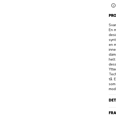
PRO
Svar
En m
desi
synt
en m
inne
dämp
helt
dess
Ytte
Tech
tå. 
som 
mode
DET
FRA