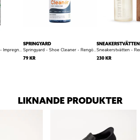
SPRINGYARD
SNEAKERSTVÄTTEN
Springyard - Eco Proofer - Impregneringsspray
Springyard - Shoe Cleaner - Rengöringsgel
79 KR
230 KR
LIKNANDE PRODUKTER