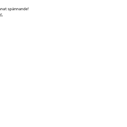
annat spännande!
r.