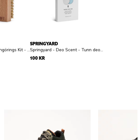
SPRINGYARD
Sneakerstvätten - Rengörings Kit - Rengöringskit skumtvätt och borste
Springyard - Deo Scent - Tunn deosula
100 KR