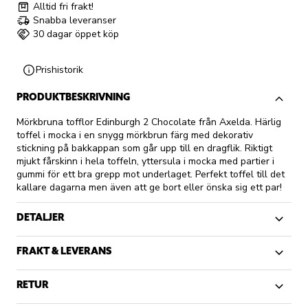
Alltid fri frakt!
Snabba leveranser
30 dagar öppet köp
Prishistorik
PRODUKTBESKRIVNING
Mörkbruna tofflor Edinburgh 2 Chocolate från Axelda. Härlig
toffel i mocka i en snygg mörkbrun färg med dekorativ
stickning på bakkappan som går upp till en dragflik. Riktigt
mjukt fårskinn i hela toffeln, yttersula i mocka med partier i
gummi för ett bra grepp mot underlaget. Perfekt toffel till det
kallare dagarna men även att ge bort eller önska sig ett par!
DETALJER
FRAKT & LEVERANS
RETUR