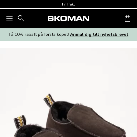
Skip to main content
Fri frakt
Få 10% rabatt på första köpet!
Anmäl dig till nyhetsbrevet