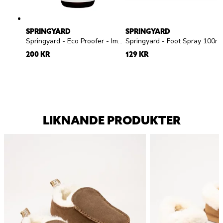
SPRINGYARD
SPRINGYARD
Springyard - Eco Proofer - Impregneringsspray
Springyard - Foot Spra
200 KR
129 KR
LIKNANDE PRODUKTER