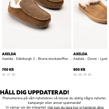
AXELDA
AXELDA
Axelda - Edinburgh 2 - Bruna mockatofflor med fårskinn
Axelda - Dovre - Ljusb
700 KR
800 KR
36
37
40
36
38
39
40
HÅLL DIG UPPDATERAD!
Prenumerera på vårt nyhetsbrev så missar du aldrig några nyheter,
kampanjer eller annat spännande!
Vi värnar om din integritet.
Här kan du läsa hur vi hanterar dina