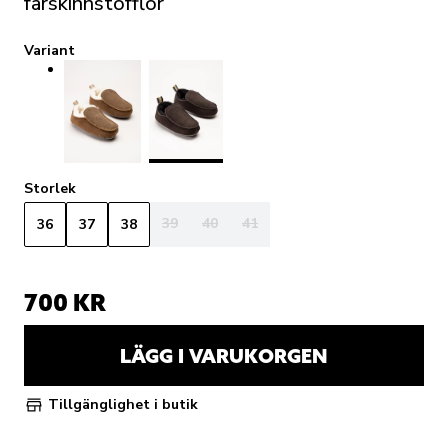
fårskinnstofflor
Variant
Storlek
39
40
41
36
37
38
700 KR
LÄGG I VARUKORGEN
Tillgänglighet i butik