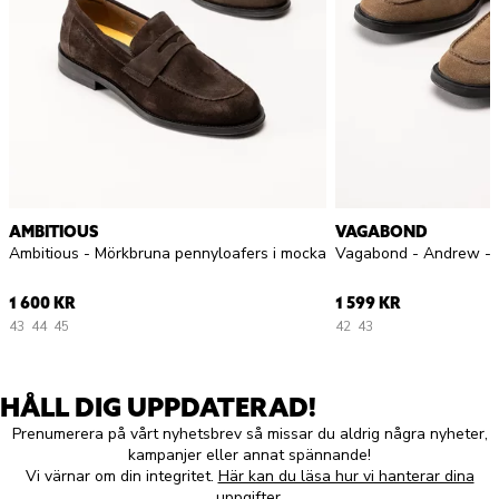
AMBITIOUS
VAGABOND
Ambitious - Mörkbruna pennyloafers i mocka
1 600 KR
1 599 KR
43
44
45
42
43
HÅLL DIG UPPDATERAD!
Prenumerera på vårt nyhetsbrev så missar du aldrig några nyheter,
kampanjer eller annat spännande!
Vi värnar om din integritet.
Här kan du läsa hur vi hanterar dina
uppgifter.