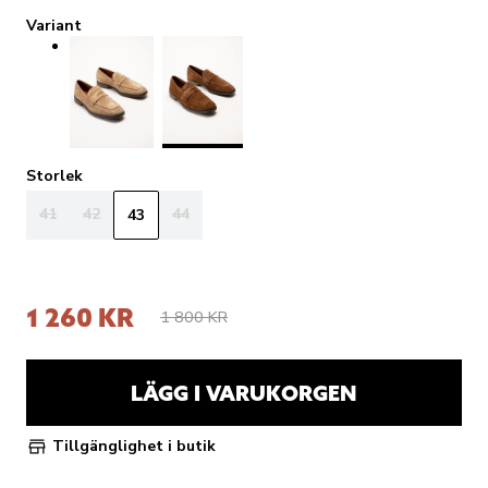
Variant
Storlek
41
42
44
43
1 260 KR
1 800 KR
LÄGG I VARUKORGEN
Tillgänglighet i butik