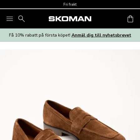
Skip to main content
Fri frakt
Få 10% rabatt på första köpet!
Anmäl dig till nyhetsbrevet