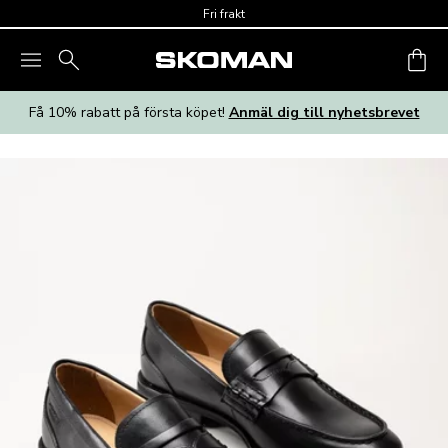
Skip to main content
Fri frakt
Få 10% rabatt på första köpet!
Anmäl dig till nyhetsbrevet