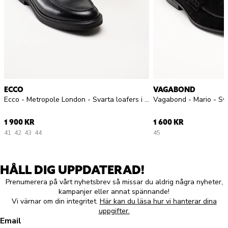
ECCO
VAGABOND
Ecco - Metropole London - Svarta loafers i skinn
Vagabond - Mario - Sva
1 900 KR
1 600 KR
41
42
43
44
45
HÅLL DIG UPPDATERAD!
Prenumerera på vårt nyhetsbrev så missar du aldrig några nyheter,
kampanjer eller annat spännande!
Vi värnar om din integritet.
Här kan du läsa hur vi hanterar dina
uppgifter.
Email