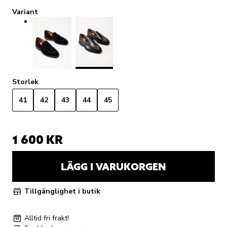
Variant
Storlek
41
42
43
44
45
1 600 KR
LÄGG I VARUKORGEN
Tillgänglighet i butik
Alltid fri frakt!