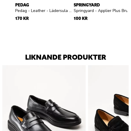
PEDAG
SPRINGYARD
Pedag - Leather - Lädersula med aktivt kol
Springyard - Applier Plus Brush - skoborste
170 KR
100 KR
LIKNANDE PRODUKTER