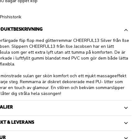
30 dagar öppet köp
Prishistorik
DUKTBESKRIVNING
erfärgade flip flop med glitterremmar CHEERFUL13 Silver från Ilse
bsen. Slippern CHEERFUL13 från Ilse Jacobsen har en lätt
åsula som ger ett extra lyft utan att tumma på komforten. De är
verkade i luftfyllt gummi blandat med PVC som gör dem både lätta
flexibla.
mönstrade sulan ger skön komfort och ett mjukt massageeffekt
varje steg. Remmarna är diskret dekorerade med PU- litter som
rar en touch av glamour. En stilren och bekväm sommarslipper
låter dig stråla hela säsongen!
ALJER
KT & LEVERANS
UR