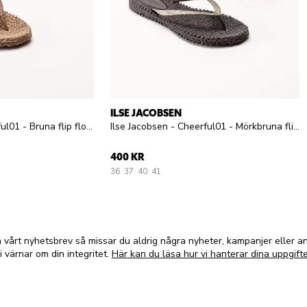
ILSE JACOBSEN
Ilse Jacobsen - Cheerful01 - Bruna flip flops
Ilse Jacobsen - Cheerful01 - Mörkbruna flip flops
400 KR
36
37
40
41
vårt nyhetsbrev så missar du aldrig några nyheter, kampanjer eller 
i värnar om din integritet.
Här kan du läsa hur vi hanterar dina uppgifte