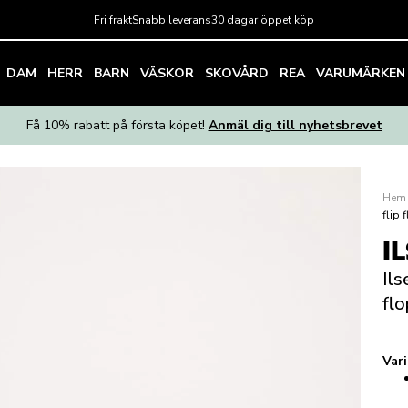
Fri frakt
Snabb leverans
30 dagar öppet köp
DAM
HERR
BARN
VÄSKOR
SKOVÅRD
REA
VARUMÄRKEN
Få 10% rabatt på första köpet!
Anmäl dig till nyhetsbrevet
Hem
flip
I
Ils
fl
Var