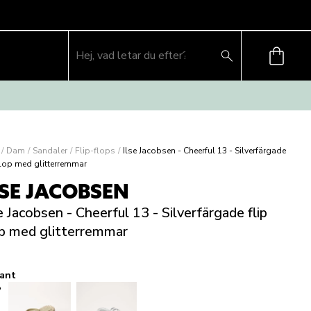
/
Dam
/
Sandaler
/
Flip-flops
/
Ilse Jacobsen - Cheerful 13 - Silverfärgade
 flop med glitterremmar
LSE JACOBSEN
e Jacobsen - Cheerful 13 - Silverfärgade flip
op med glitterremmar
iant