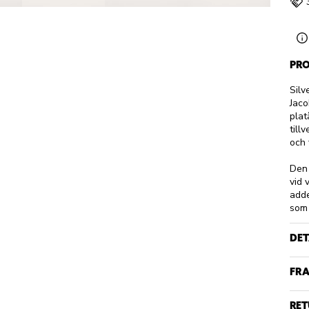
PRO
Silv
Jaco
plat
till
och 
Den 
vid 
adde
som 
DET
FRA
RET