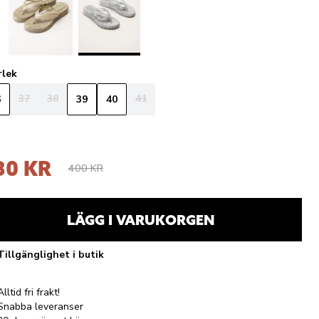
rlek
37
38
41
6
39
40
80 KR
400 KR
LÄGG I VARUKORGEN
Tillgänglighet i butik
Alltid fri frakt!
Snabba leveranser