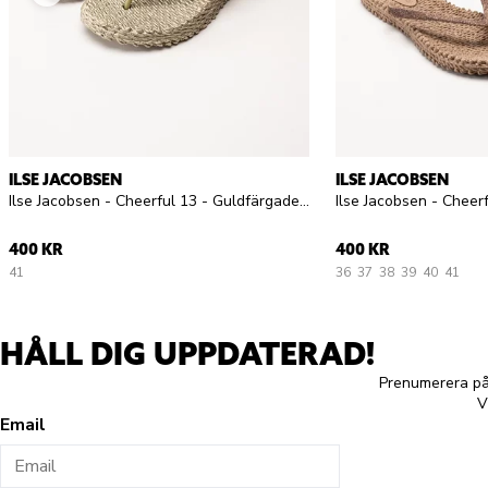
ILSE JACOBSEN
ILSE JACOBSEN
Ilse Jacobsen - Cheerful 13 - Guldfärgade flip flop med glitterremmar
400 KR
400 KR
41
36
37
38
39
40
41
HÅLL DIG UPPDATERAD!
Prenumerera på 
V
Email