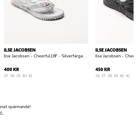
ILSE JACOBSEN
ILSE JACOBSEN
Ilse Jacobsen - Cheerful18F - Silverfärgade flip flops
400 KR
450 KR
37
38
39
40
41
36
37
38
39
40
41
annat spännande!
r.