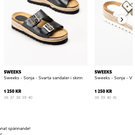
SWEEKS
SWEEKS
Sweeks - Sonja - Svarta sandaler i skinn
Sweeks - Sonja - Vit
1 250 KR
1 250 KR
36
37
38
39
40
38
39
40
41
annat spännande!
r.