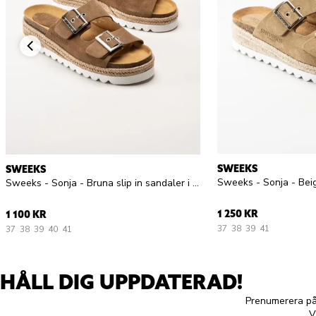
SWEEKS
SWEEKS
Sweeks - Sonja - Bei
Sweeks - Sonja - Bruna slip in sandaler i mocka
1 250 KR
1 100 KR
37
38
39
41
37
38
39
40
41
HÅLL DIG UPPDATERAD!
Prenumerera på 
V