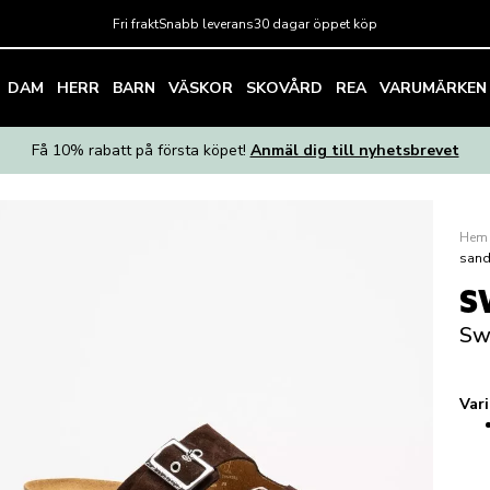
Fri frakt
Snabb leverans
30 dagar öppet köp
DAM
HERR
BARN
VÄSKOR
SKOVÅRD
REA
VARUMÄRKEN
Få 10% rabatt på första köpet!
Anmäl dig till nyhetsbrevet
Hem
sand
S
Swe
Var