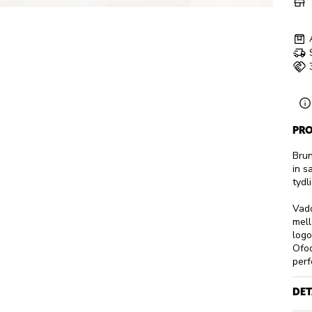
PRO
Brun
in s
tydl
Vadd
mell
logo
Ofod
perf
DET