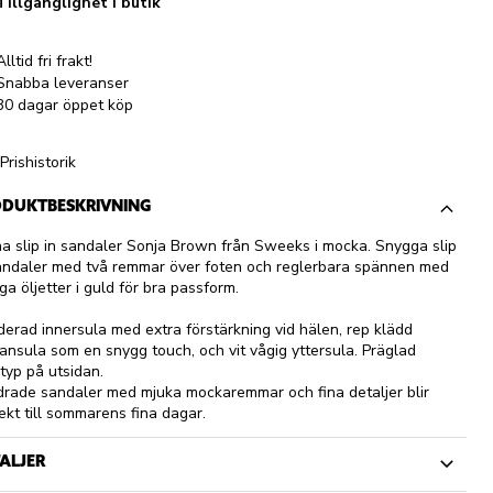
Tillgänglighet i butik
Alltid fri frakt!
Snabba leveranser
30 dagar öppet köp
Prishistorik
DUKTBESKRIVNING
a slip in sandaler Sonja Brown från Sweeks i mocka. Snygga slip
andaler med två remmar över foten och reglerbara spännen med
iga öljetter i guld för bra passform.
erad innersula med extra förstärkning vid hälen, rep klädd
ansula som en snygg touch, och vit vågig yttersula. Präglad
typ på utsidan.
rade sandaler med mjuka mockaremmar och fina detaljer blir
ekt till sommarens fina dagar.
ALJER