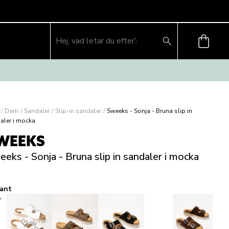
/
Dam
/
Sandaler
/
Slip-in sandaler
/
Sweeks - Sonja - Bruna slip in
aler i mocka
WEEKS
eks - Sonja - Bruna slip in sandaler i mocka
iant