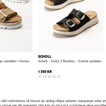
SCHOLL
ge sandaler i mocka
Scholl - Scilla 2 Buckles - Svarta sandaler i nubuck
1 350 KR
37
38
39
40
41
vårt nyhetsbrev så missar du aldrig några nyheter, kampanjer eller 
i värnar om din integritet.
Här kan du läsa hur vi hanterar dina uppgifte