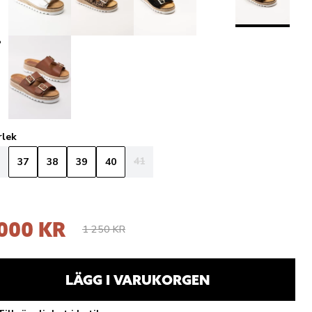
rlek
41
37
38
39
40
 000 KR
1 250 KR
LÄGG I VARUKORGEN