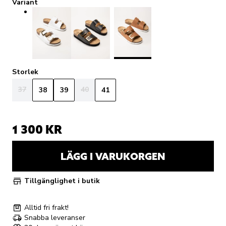
Variant
Storlek
37
40
38
39
41
1 300 KR
LÄGG I VARUKORGEN
Tillgänglighet i butik
Alltid fri frakt!
Snabba leveranser