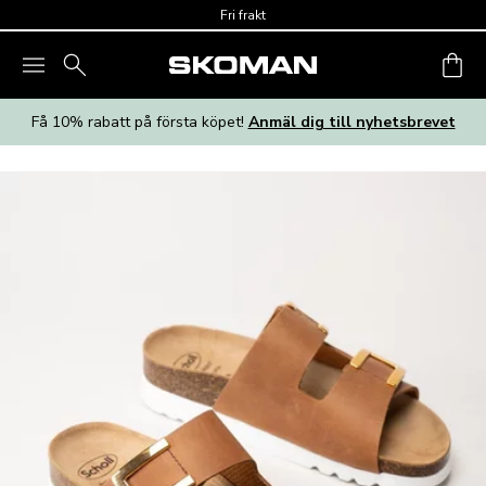
Skip to main content
Fri frakt
Få 10% rabatt på första köpet!
Anmäl dig till nyhetsbrevet