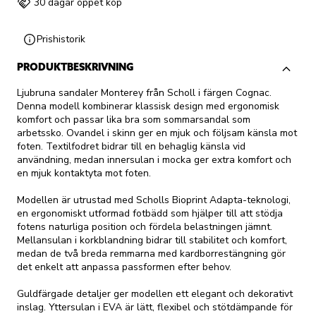
30 dagar öppet köp
Prishistorik
PRODUKTBESKRIVNING
Ljubruna sandaler Monterey från Scholl i färgen Cognac.
Denna modell kombinerar klassisk design med ergonomisk
komfort och passar lika bra som sommarsandal som
arbetssko. Ovandel i skinn ger en mjuk och följsam känsla mot
foten. Textilfodret bidrar till en behaglig känsla vid
användning, medan innersulan i mocka ger extra komfort och
en mjuk kontaktyta mot foten.
Modellen är utrustad med Scholls Bioprint Adapta-teknologi,
en ergonomiskt utformad fotbädd som hjälper till att stödja
fotens naturliga position och fördela belastningen jämnt.
Mellansulan i korkblandning bidrar till stabilitet och komfort,
medan de två breda remmarna med kardborrestängning gör
det enkelt att anpassa passformen efter behov.
Guldfärgade detaljer ger modellen ett elegant och dekorativt
inslag. Yttersulan i EVA är lätt, flexibel och stötdämpande för