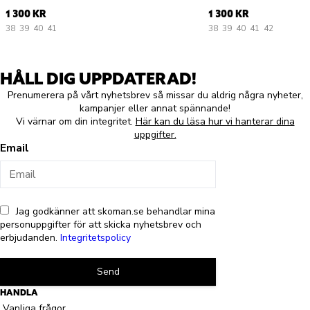
1 300 KR
1 300 KR
38
39
40
41
38
39
40
41
42
HÅLL DIG UPPDATERAD!
Prenumerera på vårt nyhetsbrev så missar du aldrig några nyheter,
kampanjer eller annat spännande!
Vi värnar om din integritet.
Här kan du läsa hur vi hanterar dina
uppgifter.
Email
Jag godkänner att skoman.se behandlar mina
personuppgifter för att skicka nyhetsbrev och
erbjudanden.
Integritetspolicy
Send
HANDLA
Vanliga frågor