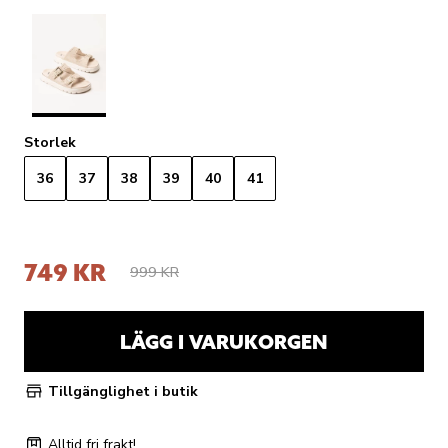
Storlek
36
37
38
39
40
41
749 KR
999 KR
LÄGG I VARUKORGEN
Tillgänglighet i butik
Alltid fri frakt!