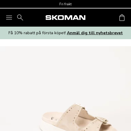
Skip to main content
Fri frakt
Få 10% rabatt på första köpet!
Anmäl dig till nyhetsbrevet