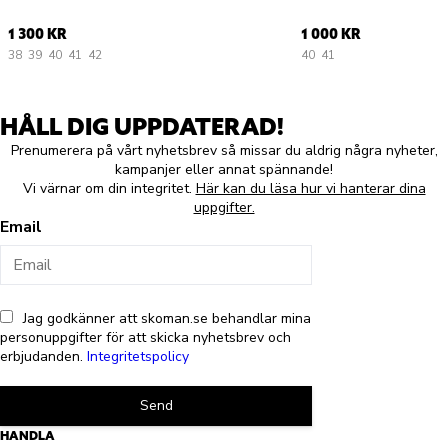
1 300 KR
1 000 KR
38
39
40
41
42
40
41
HÅLL DIG UPPDATERAD!
Prenumerera på vårt nyhetsbrev så missar du aldrig några nyheter,
kampanjer eller annat spännande!
Vi värnar om din integritet.
Här kan du läsa hur vi hanterar dina
uppgifter.
Email
Jag godkänner att skoman.se behandlar mina
personuppgifter för att skicka nyhetsbrev och
erbjudanden.
Integritetspolicy
Send
HANDLA