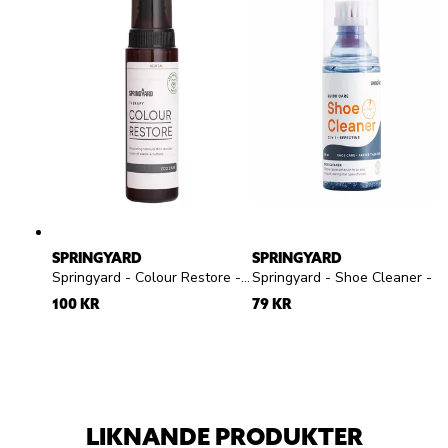
SPRINGYARD
SPRINGYARD
Springyard - Colour Restore - Färglös flytande skokräm för mocka och nubuck
Springyard - Shoe Cleaner - Rengöringsgel
100 KR
79 KR
LIKNANDE PRODUKTER