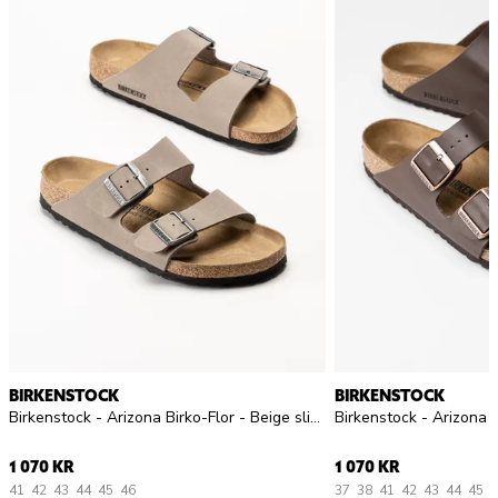
BIRKENSTOCK
BIRKENSTOCK
Birkenstock - Arizona Birko-Flor - Beige slip in sandaler
1 070 KR
1 070 KR
41
42
43
44
45
46
37
38
41
42
43
44
45