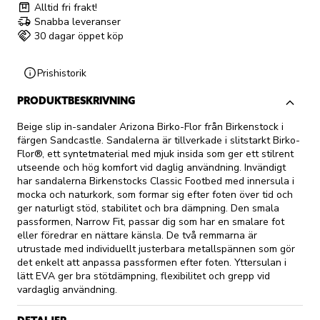
Alltid fri frakt!
Snabba leveranser
30 dagar öppet köp
Prishistorik
PRODUKTBESKRIVNING
Beige slip in-sandaler Arizona Birko-Flor från Birkenstock i
färgen Sandcastle. Sandalerna är tillverkade i slitstarkt Birko-
Flor®, ett syntetmaterial med mjuk insida som ger ett stilrent
utseende och hög komfort vid daglig användning. Invändigt
har sandalerna Birkenstocks Classic Footbed med innersula i
mocka och naturkork, som formar sig efter foten över tid och
ger naturligt stöd, stabilitet och bra dämpning. Den smala
passformen, Narrow Fit, passar dig som har en smalare fot
eller föredrar en nättare känsla. De två remmarna är
utrustade med individuellt justerbara metallspännen som gör
det enkelt att anpassa passformen efter foten. Yttersulan i
lätt EVA ger bra stötdämpning, flexibilitet och grepp vid
vardaglig användning.