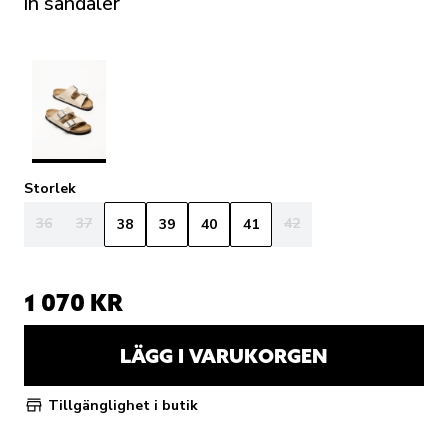
in sandaler
Storlek
36
37
42
38
39
40
41
1 070 KR
LÄGG I VARUKORGEN
Tillgänglighet i butik