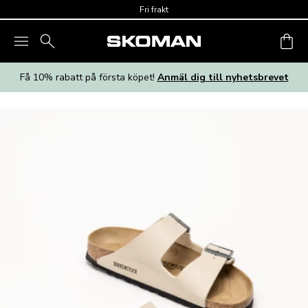
Skip to main content
Fri frakt
Få 10% rabatt på första köpet!
Anmäl dig till nyhetsbrevet